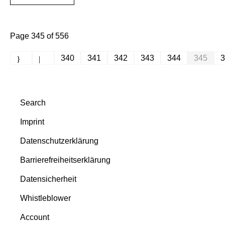
Page 345 of 556
340
341
342
343
344
345
3
Search
Imprint
Datenschutzerklärung
Barrierefreiheitserklärung
Datensicherheit
Whistleblower
Account