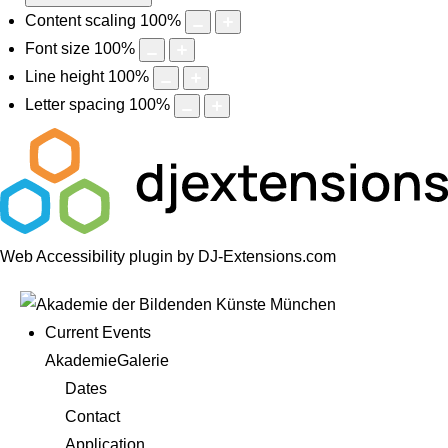
Content scaling
100
%
Font size
100
%
Line height
100
%
Letter spacing
100
%
Web Accessibility plugin
by DJ-Extensions.com
Current Events
AkademieGalerie
Dates
Contact
Application