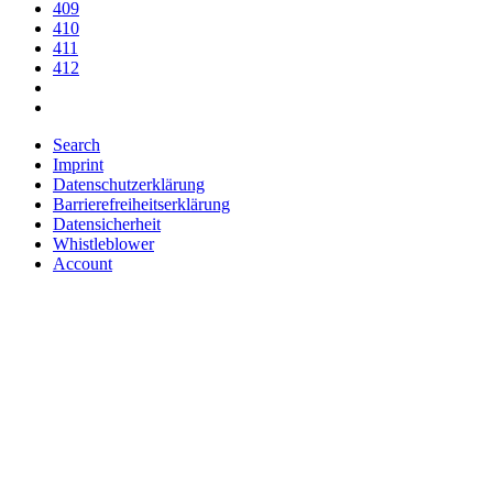
409
410
411
412
Search
Imprint
Datenschutzerklärung
Barrierefreiheitserklärung
Datensicherheit
Whistleblower
Account