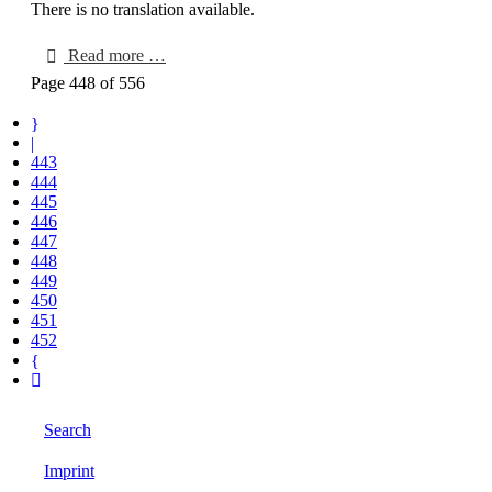
There is no translation available.
Read more …
Page 448 of 556
443
444
445
446
447
448
449
450
451
452
Search
Imprint