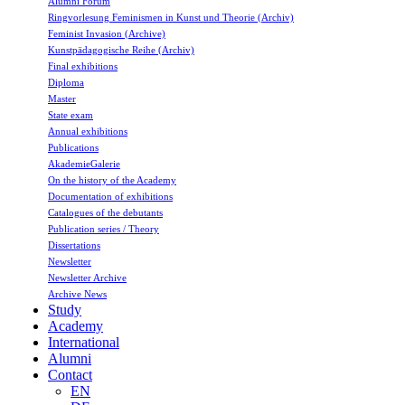
Alumni Forum
Ringvorlesung Feminismen in Kunst und Theorie (Archiv)
Feminist Invasion (Archive)
Kunstpädagogische Reihe (Archiv)
Final exhibitions
Diploma
Master
State exam
Annual exhibitions
Publications
AkademieGalerie
On the history of the Academy
Documentation of exhibitions
Catalogues of the debutants
Publication series / Theory
Dissertations
Newsletter
Newsletter Archive
Archive News
Study
Academy
International
Alumni
Contact
EN