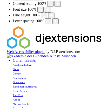
Content scaling
100
%
Font size
100
%
Line height
100
%
Letter spacing
100
%
Web Accessibility plugin
by DJ-Extensions.com
Current Events
AkademieGalerie
Dates
Contact
Application
Downloads
Exhibitions (Archive)
Event Series
Jour Fixe
About
Mittwochsreihe