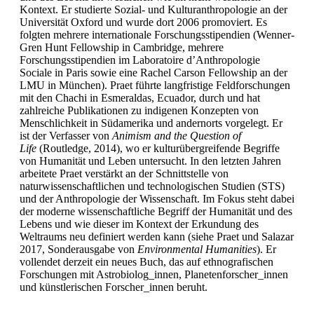
Kontext. Er studierte Sozial- und Kulturanthropologie an der
Universität Oxford und wurde dort 2006 promoviert. Es
folgten mehrere internationale Forschungsstipendien (Wenner-
Gren Hunt Fellowship in Cambridge, mehrere
Forschungsstipendien im Laboratoire d’Anthropologie
Sociale in Paris sowie eine Rachel Carson Fellowship an der
LMU in München). Praet führte langfristige Feldforschungen
mit den Chachi in Esmeraldas, Ecuador, durch und hat
zahlreiche Publikationen zu indigenen Konzepten von
Menschlichkeit in Südamerika und andernorts vorgelegt. Er
ist der Verfasser von
Animism and the Question of
Life
(Routledge, 2014), wo er kulturübergreifende Begriffe
von Humanität und Leben untersucht. In den letzten Jahren
arbeitete Praet verstärkt an der Schnittstelle von
naturwissenschaftlichen und technologischen Studien (STS)
und der Anthropologie der Wissenschaft. Im Fokus steht dabei
der moderne wissenschaftliche Begriff der Humanität und des
Lebens und wie dieser im Kontext der Erkundung des
Weltraums neu definiert werden kann (siehe Praet und Salazar
2017, Sonderausgabe von
Environmental Humanities
). Er
vollendet derzeit ein neues Buch, das auf ethnografischen
Forschungen mit Astrobiolog_innen, Planetenforscher_innen
und künstlerischen Forscher_innen beruht.