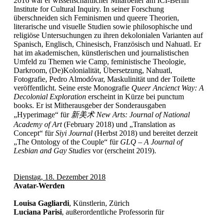
2016 war er wissenschaftlicher Mitarbeiter am ICI-Berlin
Institute for Cultural Inquiry. In seiner Forschung
überschneiden sich Feminismen und queere Theorien,
literarische und visuelle Studien sowie philosophische und
religiöse Untersuchungen zu ihren dekolonialen Varianten auf
Spanisch, Englisch, Chinesisch, Französisch und Nahuatl. Er
hat im akademischen, künstlerischen und journalistischen
Umfeld zu Themen wie Camp, feministische Theologie,
Darkroom, (De)Kolonialität, Übersetzung, Nahuatl,
Fotografie, Pedro Almodóvar, Maskulinität und der Toilette
veröffentlicht. Seine erste Monografie
Queer Ancienct Way: A
Decolonial Exploration
erscheint in Kürze bei punctum
books. Er ist Mitherausgeber der Sonderausgaben
„Hyperimage“ für
新美
术
New Arts: Journal of National
Academy of Art
(February 2018) und „Translation as
Concept“ für
Siyi Journal
(Herbst 2018) und bereitet derzeit
„The Ontology of the Couple“ für
GLQ – A Journal of
Lesbian and Gay Studies
vor (erscheint 2019).
Dienstag, 18. Dezember 2018
Avatar-Werden
Louisa Gagliardi
, Künstlerin, Zürich
Luciana Parisi
, außerordentliche Professorin für