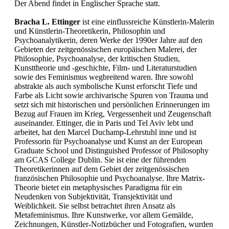
Der Abend findet in Englischer Sprache statt.
Bracha L. Ettinger
ist eine einflussreiche Künstlerin-Malerin
und Künstlerin-Theoretikerin, Philosophin und
Psychoanalytikerin, deren Werke der 1990er Jahre auf den
Gebieten der zeitgenössischen europäischen Malerei, der
Philosophie, Psychoanalyse, der kritischen Studien,
Kunsttheorie und -geschichte, Film- und Literaturstudien
sowie des Feminismus wegbreitend waren. Ihre sowohl
abstrakte als auch symbolische Kunst erforscht Tiefe und
Farbe als Licht sowie archivarische Spuren von Trauma und
setzt sich mit historischen und persönlichen Erinnerungen im
Bezug auf Frauen im Krieg, Vergessenheit und Zeugenschaft
auseinander. Ettinger, die in Paris und Tel Aviv lebt und
arbeitet, hat den Marcel Duchamp-Lehrstuhl inne und ist
Professorin für Psychoanalyse und Kunst an der European
Graduate School und Distinguished Professor of Philosophy
am GCAS College Dublin. Sie ist eine der führenden
Theoretikerinnen auf dem Gebiet der zeitgenössischen
französischen Philosophie und Psychoanalyse. Ihre Matrix-
Theorie bietet ein metaphysisches Paradigma für ein
Neudenken von Subjektivität, Transjektivität und
Weiblichkeit. Sie selbst betrachtet ihren Ansatz als
Metafeminismus. Ihre Kunstwerke, vor allem Gemälde,
Zeichnungen, Künstler-Notizbücher und Fotografien, wurden