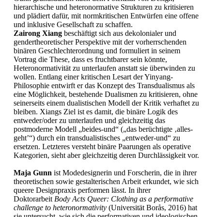
hierarchische und heteronormative Strukturen zu kritisieren
und plädiert dafür, mit normkritischen Entwürfen eine offene
und inklusive Gesellschaft zu schaffen.
Zairong Xiang
beschäftigt sich aus dekolonialer und
gendertheoretischer Perspektive mit der vorherrschenden
binären Geschlechterordnung und formuliert in seinem
Vortrag die These, dass es fruchtbarer sein könnte,
Heteronormativität zu unterlaufen anstatt sie überwinden zu
wollen. Entlang einer kritischen Lesart der Yinyang-
Philosophie entwirft er das Konzept des Transdualismus als
eine Möglichkeit, bestehende Dualismen zu kritisieren, ohne
seinerseits einem dualistischen Modell der Kritik verhaftet zu
bleiben. Xiangs Ziel ist es damit, die binäre Logik des
entweder/oder zu unterlaufen und gleichzeitig das
postmoderne Modell „beides-und“ („das berüchtigte ‚alles-
geht’“) durch ein transdualistisches „entweder-und“ zu
ersetzen. Letzteres versteht binäre Paarungen als operative
Kategorien, sieht aber gleichzeitig deren Durchlässigkeit vor.
Maja Gunn
ist Modedesignerin und Forscherin, die in ihrer
theoretischen sowie gestalterischen Arbeit erkundet, wie sich
queere Designpraxis performen lässt. In ihrer
Doktorarbeit
Body Acts Queer: Clothing as a performative
challenge to heteronormativity
(Universität Borås, 2016) hat
sie untersucht, wie sich die performativen und ideologischen