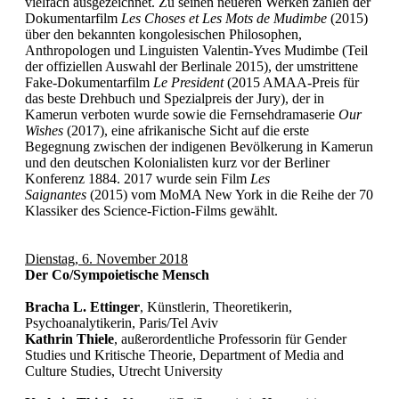
vielfach ausgezeichnet. Zu seinen neueren Werken zählen der
Dokumentarfilm
Les Choses et Les Mots de Mudimbe
(2015)
über den bekannten kongolesischen Philosophen,
Anthropologen und Linguisten Valentin-Yves Mudimbe (Teil
der offiziellen Auswahl der Berlinale 2015), der umstrittene
Fake-Dokumentarfilm
Le President
(2015 AMAA-Preis für
das beste Drehbuch und Spezialpreis der Jury), der in
Kamerun verboten wurde sowie die Fernsehdramaserie
Our
Wishes
(2017), eine afrikanische Sicht auf die erste
Begegnung zwischen der indigenen Bevölkerung in Kamerun
und den deutschen Kolonialisten kurz vor der Berliner
Konferenz 1884. 2017 wurde sein Film
Les
Saignantes
(2015) vom MoMA New York in die Reihe der 70
Klassiker des Science-Fiction-Films gewählt.
Dienstag, 6. November 2018
Der Co/Sympoietische Mensch
Bracha L. Ettinger
, Künstlerin, Theoretikerin,
Psychoanalytikerin, Paris/Tel Aviv
Kathrin Thiele
, außerordentliche Professorin für Gender
Studies und Kritische Theorie, Department of Media and
Culture Studies, Utrecht University