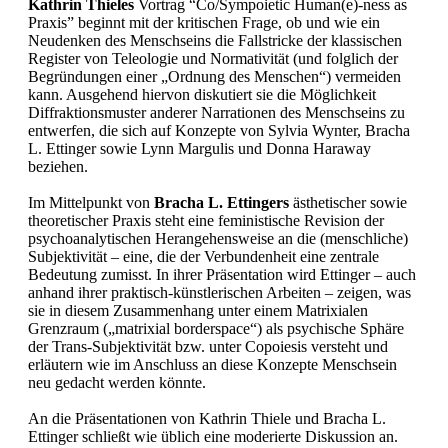
Kathrin Thieles
Vortrag “Co/Sympoietic Human(e)-ness as
Praxis” beginnt mit der kritischen Frage, ob und wie ein
Neudenken des Menschseins die Fallstricke der klassischen
Register von Teleologie und Normativität (und folglich der
Begründungen einer „Ordnung des Menschen“) vermeiden
kann. Ausgehend hiervon diskutiert sie die Möglichkeit
Diffraktionsmuster anderer Narrationen des Menschseins zu
entwerfen, die sich auf Konzepte von Sylvia Wynter, Bracha
L. Ettinger sowie Lynn Margulis und Donna Haraway
beziehen.
Im Mittelpunkt von
Bracha L. Ettingers
ästhetischer sowie
theoretischer Praxis steht eine feministische Revision der
psychoanalytischen Herangehensweise an die (menschliche)
Subjektivität – eine, die der Verbundenheit eine zentrale
Bedeutung zumisst. In ihrer Präsentation wird Ettinger – auch
anhand ihrer praktisch-künstlerischen Arbeiten – zeigen, was
sie in diesem Zusammenhang unter einem Matrixialen
Grenzraum („matrixial borderspace“) als psychische Sphäre
der Trans-Subjektivität bzw. unter Copoiesis versteht und
erläutern wie im Anschluss an diese Konzepte Menschsein
neu gedacht werden könnte.
An die Präsentationen von Kathrin Thiele und Bracha L.
Ettinger schließt wie üblich eine moderierte Diskussion an.