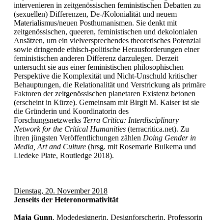
intervenieren in zeitgenössischen feministischen Debatten zu
(sexuellen) Differenzen, De-/Kolonialität und neuem
Materialismus/neuen Posthumanismen. Sie denkt mit
zeitgenössischen, queeren, feministischen und dekolonialen
Ansätzen, um ein vielversprechendes theoretisches Potenzial
sowie dringende ethisch-politische Herausforderungen einer
feministischen anderen Differenz darzulegen. Derzeit
untersucht sie aus einer feministischen philosophischen
Perspektive die Komplexität und Nicht-Unschuld kritischer
Behauptungen, die Relationalität und Verstrickung als primäre
Faktoren der zeitgenössischen planetaren Existenz betonen
(erscheint in Kürze). Gemeinsam mit Birgit M. Kaiser ist sie
die Gründerin und Koordinatorin des
Forschungsnetzwerks
Terra Critica: Interdisciplinary
Network for the Critical Humanities
(terracritica.net). Zu
ihren jüngsten Veröffentlichungen zählen
Doing Gender in
Media, Art and Culture
(hrsg. mit Rosemarie Buikema und
Liedeke Plate, Routledge 2018).
Dienstag, 20. November 2018
Jenseits der Heteronormativität
Maja Gunn
, Modedesignerin, Designforscherin, Professorin