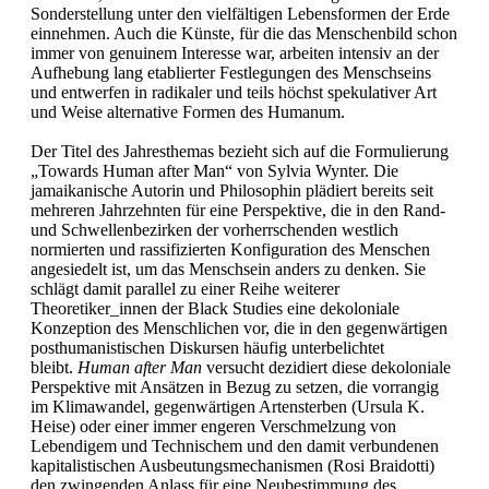
Sonderstellung unter den vielfältigen Lebensformen der Erde
einnehmen. Auch die Künste, für die das Menschenbild schon
immer von genuinem Interesse war, arbeiten intensiv an der
Aufhebung lang etablierter Festlegungen des Menschseins
und entwerfen in radikaler und teils höchst spekulativer Art
und Weise alternative Formen des Humanum.
Der Titel des Jahresthemas bezieht sich auf die Formulierung
„Towards Human after Man“ von Sylvia Wynter. Die
jamaikanische Autorin und Philosophin plädiert bereits seit
mehreren Jahrzehnten für eine Perspektive, die in den Rand-
und Schwellenbezirken der vorherrschenden westlich
normierten und rassifizierten Konfiguration des Menschen
angesiedelt ist, um das Menschsein anders zu denken. Sie
schlägt damit parallel zu einer Reihe weiterer
Theoretiker_innen der Black Studies eine dekoloniale
Konzeption des Menschlichen vor, die in den gegenwärtigen
posthumanistischen Diskursen häufig unterbelichtet
bleibt.
Human after Man
versucht dezidiert diese dekoloniale
Perspektive mit Ansätzen in Bezug zu setzen, die vorrangig
im Klimawandel, gegenwärtigen Artensterben (Ursula K.
Heise) oder einer immer engeren Verschmelzung von
Lebendigem und Technischem und den damit verbundenen
kapitalistischen Ausbeutungsmechanismen (Rosi Braidotti)
den zwingenden Anlass für eine Neubestimmung des