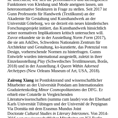
Funktionen von Kleidung und Mode aneignen lassen, um
heteronormative Strukturen in Frage zu stellen. Seit 2017 ist
Gunn Professorin für Handwerk (Textilkunst) an der
Akademie für Gestaltung und Kunsthandwerk an der
Universität Göteborg, wo sie derzeit ein neues künstlerisches
Forschungsprojekt initiiert, das Kunsthandwerk hinsichtlich
seiner normativen Implikationen kritisch untersuchen will.
Zuvor erkundete sie in der Ausstellung
Norm Form
(2017),
die sie am ArkDes, Schwedens Nationalem Zentrum für
Architektur und Gestaltung, ko-kuratierte, das Potenzial von
Design, vorherrschende Normen zu hinterfragen. Gunns
Entwürfe wurden international ausgestellt, zuletzt in ihrer
Einzelausstellung
Play
(Schwedisches Textilmuseum, Borås,
2018) und in der Ausstellung
A Queen Within Adorned
Archetypes
(New Orleans Museum of Art, USA, 2018).
Zairong Xiang
ist Postdoktorand und wissenschaftlicher
Mitarbeiter an der Universität Potsdam am Internationalen
Graduiertenkolleg
Minor Cosmopolitanisms
der DFG. Er
erhielt eine Cotutelle in Vergleichenden
Literaturwissenschaften (summa cum laude) von der Eberhard
Karls Universität Tübingen und der Université de Perpignan
Via Domitia mit dem Erasmus Mundus Joint
Doctorate
Cultural Studies in Literary Interzones
. Von 2014-