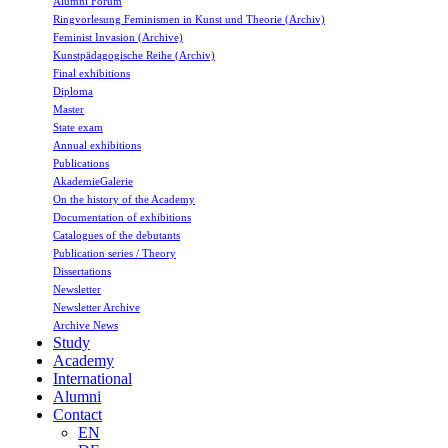
Alumni Forum
Ringvorlesung Feminismen in Kunst und Theorie (Archiv)
Feminist Invasion (Archive)
Kunstpädagogische Reihe (Archiv)
Final exhibitions
Diploma
Master
State exam
Annual exhibitions
Publications
AkademieGalerie
On the history of the Academy
Documentation of exhibitions
Catalogues of the debutants
Publication series / Theory
Dissertations
Newsletter
Newsletter Archive
Archive News
Study
Academy
International
Alumni
Contact
EN