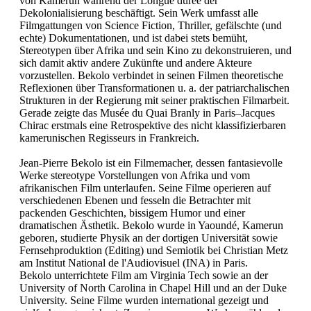
von Kamerun während der Longue durée der
Dekolonialisierung beschäftigt. Sein Werk umfasst alle
Filmgattungen von Science Fiction, Thriller, gefälschte (und
echte) Dokumentationen, und ist dabei stets bemüht,
Stereotypen über Afrika und sein Kino zu dekonstruieren, und
sich damit aktiv andere Zukünfte und andere Akteure
vorzustellen. Bekolo verbindet in seinen Filmen theoretische
Reflexionen über Transformationen u. a. der patriarchalischen
Strukturen in der Regierung mit seiner praktischen Filmarbeit.
Gerade zeigte das Musée du Quai Branly in Paris–Jacques
Chirac erstmals eine Retrospektive des nicht klassifizierbaren
kamerunischen Regisseurs in Frankreich.
Jean-Pierre Bekolo
ist ein Filmemacher, dessen fantasievolle
Werke stereotype Vorstellungen von Afrika und vom
afrikanischen Film unterlaufen. Seine Filme operieren auf
verschiedenen Ebenen und fesseln die Betrachter mit
packenden Geschichten, bissigem Humor und einer
dramatischen Ästhetik. Bekolo wurde in Yaoundé, Kamerun
geboren, studierte Physik an der dortigen Universität sowie
Fernsehproduktion (Editing) und Semiotik bei Christian Metz
am Institut National de l'Audiovisuel (INA) in Paris.
Bekolo unterrichtete Film am Virginia Tech sowie an der
University of North Carolina in Chapel Hill und an der Duke
University. Seine Filme wurden international gezeigt und