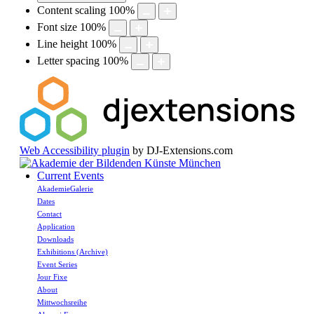
Content scaling
100
%
Font size
100
%
Line height
100
%
Letter spacing
100
%
Web Accessibility plugin
by DJ-Extensions.com
Current Events
AkademieGalerie
Dates
Contact
Application
Downloads
Exhibitions (Archive)
Event Series
Jour Fixe
About
Mittwochsreihe