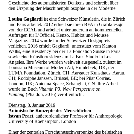
Geschichte des automatisierten Denkens und schreibt über
den Ursprung der Maschinenphilosophie in der Moderne.
Louisa Gagliardi
ist eine Schweizer Künstlerin, die in Zürich
und Paris arbeitet. 2012 erhielt sie ihren BFA in Grafikdesign
von der ECAL und arbeitet unter anderem an kommerziellen
Aufträgen für L’Officiel, Kenzo, Hublot und Mousse
Magazine. 2014 wurde ihr der Schweizer Designpreis
verliehen. 2016 erhielt Gagliardi, unterstützt vom Kanton
Wallis, eine Residency bei der La Fondation Suisse in Paris
sowie eine Künstlerresidenz am La Brea Studio in Los
Angeles. Ihre Werke wurden weltweit ausgestellt, zuletzt im
Louisiana Museum of Modern Art, Humlebæk, DK; der
LUMA Foundation, Zürich, CH; Aargauer Kunsthaus, Aarau,
CH; Rodolphe Janssen, Brüssel, BE; bei Pilar Corrias,
London, UK; Antenna Space, Schanghai, CN. Ihre Arbeit
wurde im Buch
Vitamin P3: New Perspective on
Painting
(Phaidon, 2016) veröffentlicht.
Dienstag, 8. Januar 2019
Animistische Konzepte des Menschlichen
Istvan Praet
,
außerordentlicher Professor für Anthropologie,
University of Roehampton, London
Einer der zentralen Forschungsschwerpunkte des belgischen