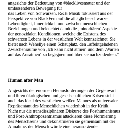
angesichts der Bedeutung von #blacklivesmatter und der
umfassenderen Bewegung für
das Leben von Schwarzen. R&B Musik fokussiert aus der
Perspektive von BlackFem auf die alltägliche schwarze
Lebendigkeit, Innerlichkeit und zwischenmenschli­chen
Beziehungen und beleuchtet damit die ‚minoritären’ Aspekte
der genozidalen Konditio­nen, welche die Existenz des
schwarzen Lebens in der westlichen Welt kennzeichnet. Sie
bietet nach Weheliye einen Schauplatz, den „affektgeladenen
Zwischenräume von ‚Ich kann nicht atmen‘ und dem ‚Warten
auf das Ausatmen‘ zu begegnen und über sie nachzudenken.“
Human after Man
Angesichts der enormen Herausforderungen der Gegenwart
und ihren ökologischen und gesellschaftlichen Krisen steht
auch das Ideal des westlichen weißen Mannes als universaler
Repräsentant des Menschlichen wiederholt in der Kritik.
Nicht nur die transdisziplinären Diskurse des Posthumanismus
und Post-Anthropozentrismus attackieren diese Normierung
des Menschseins und dekonstruieren sie gemeinsam mit der
Annahme, der Mensch würde eine herausragende