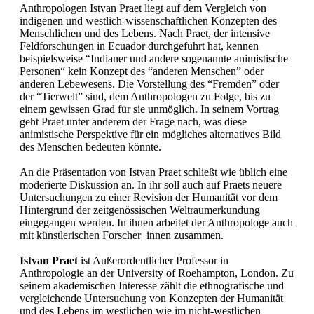
Anthropologen Istvan Praet liegt auf dem Vergleich von
indigenen und westlich-wissenschaftlichen Konzepten des
Menschlichen und des Lebens. Nach Praet, der intensive
Feldforschungen in Ecuador durchgeführt hat, kennen
beispielsweise “Indianer und andere sogenannte animistische
Personen“ kein Konzept des “anderen Menschen” oder
anderen Lebewesens. Die Vorstellung des “Fremden” oder
der “Tierwelt” sind, dem Anthropologen zu Folge, bis zu
einem gewissen Grad für sie unmöglich. In seinem Vortrag
geht Praet unter anderem der Frage nach, was diese
animistische Perspektive für ein mögliches alternatives Bild
des Menschen bedeuten könnte.
An die Präsentation von Istvan Praet schließt wie üblich eine
moderierte Diskussion an. In ihr soll auch auf Praets neuere
Untersuchungen zu einer Revision der Humanität vor dem
Hintergrund der zeitgenössischen Weltraumerkundung
eingegangen werden. In ihnen arbeitet der Anthropologe auch
mit künstlerischen Forscher_innen zusammen.
Istvan Praet
ist Außerordentlicher Professor in
Anthropologie an der University of Roehampton, London. Zu
seinem akademischen Interesse zählt die ethnografische und
vergleichende Untersuchung von Konzepten der Humanität
und des Lebens im westlichen wie im nicht-westlichen