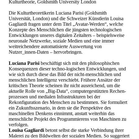
Kulturtheorie, Goldsmith University London
Die Kulturtheoretikerin Luciana Parisi (Goldsmith
Universität, London) und die Schweizer Künstlerin Louisa
Gagliardi fragen unter dem Titel „Avatar-Werden“, welche
Konzepte des Menschlichen die jüngsten technologischen
Entwicklungen unseres digitalen Zeitalters – beispielsweise
neuronale Netzwerke, soziale Medien und eine immer
weitreichendere automatisierte Auswertung von
Nutzer_innen-Daten – hervorbringen.
Luciana Parisi
beschäftigt sich mit den philosophischen
Konsequenzen dieser techno-logischen Entwicklungen, und
wie sich durch diese das Bild der nicht-menschlichen und
menschlichen Intelligenz verschiebt. Frühere Ansätze der
kritischen Theorie scheinen ihr nicht ausreichend, um die
aktuelle Rolle von „Big-Data“, computergestützten Rechen-
prozessen und medialen Infrastrukturen bei der
Rekonfiguration des Menschen zu bestimmen. Sie formuliert
ein Zukunftsszenario, in dem sie die Perspektive des
maschinellen Denkens einnimmt, anstatt weiterhin das
menschliche Projekt des Programmierens von Maschinen zu
verfolgen.
Louisa Gagliardi
betont selbst die starke Verbindung ihrer
Malerei zu den Bildwelten der sozialen Medien. So suggeriert