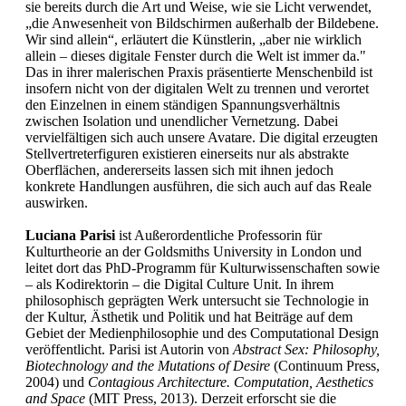
sie bereits durch die Art und Weise, wie sie Licht verwendet,
„die Anwesenheit von Bildschirmen außerhalb der Bildebene.
Wir sind allein“, erläutert die Künstlerin, „aber nie wirklich
allein – dieses digitale Fenster durch die Welt ist immer da."
Das in ihrer malerischen Praxis präsentierte Menschenbild ist
insofern nicht von der digitalen Welt zu trennen und verortet
den Einzelnen in einem ständigen Spannungsverhältnis
zwischen Isolation und unendlicher Vernetzung. Dabei
vervielfältigen sich auch unsere Avatare. Die digital erzeugten
Stellvertreterfiguren existieren einerseits nur als abstrakte
Oberflächen, andererseits lassen sich mit ihnen jedoch
konkrete Handlungen ausführen, die sich auch auf das Reale
auswirken.
Luciana Parisi
ist Außerordentliche Professorin für
Kulturtheorie an der Goldsmiths University in London und
leitet dort das PhD-Programm für Kulturwissenschaften sowie
– als Kodirektorin – die Digital Culture Unit. In ihrem
philosophisch geprägten Werk untersucht sie Technologie in
der Kultur, Ästhetik und Politik und hat Beiträge auf dem
Gebiet der Medienphilosophie und des Computational Design
veröffentlicht. Parisi ist Autorin von
Abstract Sex: Philosophy,
Biotechnology and the Mutations of Desire
(Continuum Press,
2004) und
Contagious Architecture. Computation, Aesthetics
and Space
(MIT Press, 2013). Derzeit erforscht sie die