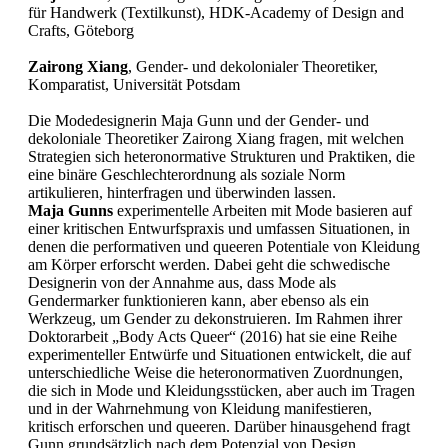
für Handwerk (Textilkunst), HDK-Academy of Design and
Crafts, Göteborg
Zairong Xiang
,
Gender- und dekolonialer Theoretiker,
Komparatist, Universität Potsdam
Die Modedesignerin
Maja Gunn und der Gender- und
dekoloniale Theoretiker
Zairong Xiang fragen, mit welchen
Strategien sich heteronormative Strukturen und Praktiken, die
eine binäre Geschlechterordnung als soziale Norm
artikulieren, hinterfragen und überwinden lassen.
Maja Gunns
experimentelle Arbeiten mit Mode basieren auf
einer kritischen Entwurfspraxis und umfassen Situationen, in
denen die performativen und queeren Potentiale von Kleidung
am Körper erforscht werden. Dabei geht die schwedische
Designerin von der Annahme aus, dass Mode als
Gendermarker funktionieren kann, aber ebenso als ein
Werkzeug, um Gender zu dekonstruieren. Im Rahmen ihrer
Doktorarbeit „Body Acts Queer“ (2016) hat sie eine Reihe
experimenteller Entwürfe und Situationen entwickelt, die auf
unterschiedliche Weise die heteronormativen Zuordnungen,
die sich in Mode und Kleidungsstücken, aber auch im Tragen
und in der Wahrnehmung von Kleidung manifestieren,
kritisch erforschen und queeren. Darüber hinausgehend fragt
Gunn grundsätzlich nach dem Potenzial von Design,