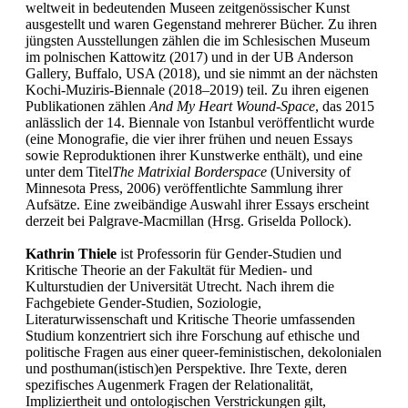
weltweit in bedeutenden Museen zeitgenössischer Kunst
ausgestellt und waren Gegenstand mehrerer Bücher. Zu ihren
jüngsten Ausstellungen zählen die im Schlesischen Museum
im polnischen Kattowitz (2017) und in der UB Anderson
Gallery, Buffalo, USA (2018), und sie nimmt an der nächsten
Kochi-Muziris-Biennale (2018–2019) teil. Zu ihren eigenen
Publikationen zählen
And My Heart Wound-Space
, das 2015
anlässlich der 14. Biennale von Istanbul veröffentlicht wurde
(eine Monografie, die vier ihrer frühen und neuen Essays
sowie Reproduktionen ihrer Kunstwerke enthält), und eine
unter dem Titel
The Matrixial Borderspace
(University of
Minnesota Press, 2006) veröffentlichte Sammlung ihrer
Aufsätze. Eine zweibändige Auswahl ihrer Essays erscheint
derzeit bei Palgrave-Macmillan (Hrsg. Griselda Pollock).
Kathrin Thiele
ist Professorin für Gender-Studien und
Kritische Theorie an der Fakultät für Medien- und
Kulturstudien der Universität Utrecht. Nach ihrem die
Fachgebiete Gender-Studien, Soziologie,
Literaturwissenschaft und Kritische Theorie umfassenden
Studium konzentriert sich ihre Forschung auf ethische und
politische Fragen aus einer queer-feministischen, dekolonialen
und posthuman(istisch)en Perspektive. Ihre Texte, deren
spezifisches Augenmerk Fragen der Relationalität,
Impliziertheit und ontologischen Verstrickungen gilt,