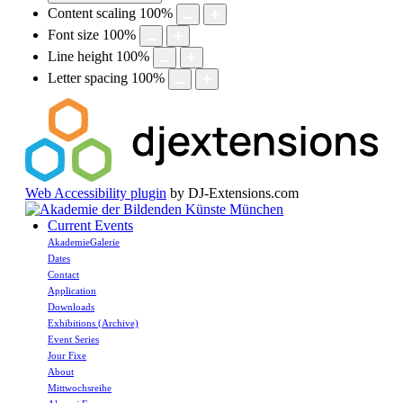
Content scaling
100
%
Font size
100
%
Line height
100
%
Letter spacing
100
%
Web Accessibility plugin
by DJ-Extensions.com
Current Events
AkademieGalerie
Dates
Contact
Application
Downloads
Exhibitions (Archive)
Event Series
Jour Fixe
About
Mittwochsreihe