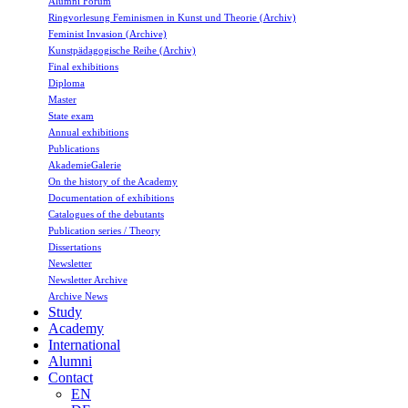
Alumni Forum
Ringvorlesung Feminismen in Kunst und Theorie (Archiv)
Feminist Invasion (Archive)
Kunstpädagogische Reihe (Archiv)
Final exhibitions
Diploma
Master
State exam
Annual exhibitions
Publications
AkademieGalerie
On the history of the Academy
Documentation of exhibitions
Catalogues of the debutants
Publication series / Theory
Dissertations
Newsletter
Newsletter Archive
Archive News
Study
Academy
International
Alumni
Contact
EN