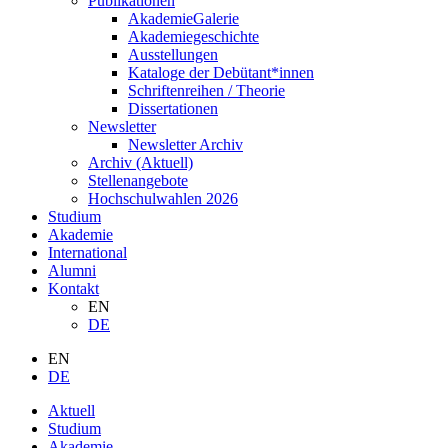
Publikationen
AkademieGalerie
Akademiegeschichte
Ausstellungen
Kataloge der Debütant*innen
Schriftenreihen / Theorie
Dissertationen
Newsletter
Newsletter Archiv
Archiv (Aktuell)
Stellenangebote
Hochschulwahlen 2026
Studium
Akademie
International
Alumni
Kontakt
EN
DE
EN
DE
Aktuell
Studium
Akademie