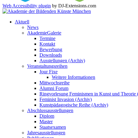
Web Accessibility plugin
by DJ-Extensions.com
Aktuell
News
AkademieGalerie
Termine
Kontakt
Bewerbung
Downloads
Ausstellungen (Archiv)
Veranstaltungsreihen
Jour Fixe
Weitere Informationen
Mittwochsreihe
Alumni Forum
Ringvorlesung Feminismen in Kunst und Theorie 
Feminist Invasion (Archiv)
Kunstpädagogische Reihe (Archiv)
Abschlussausstellungen
Diplom
Master
Staatsexamen
Jahresausstellungen