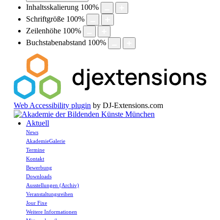
Inhaltsskalierung
100
%
Schriftgröße
100
%
Zeilenhöhe
100
%
Buchstabenabstand
100
%
Web Accessibility plugin
by DJ-Extensions.com
Aktuell
News
AkademieGalerie
Termine
Kontakt
Bewerbung
Downloads
Ausstellungen (Archiv)
Veranstaltungsreihen
Jour Fixe
Weitere Informationen