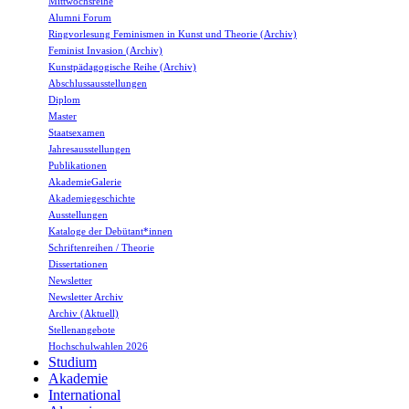
Mittwochsreihe
Alumni Forum
Ringvorlesung Feminismen in Kunst und Theorie (Archiv)
Feminist Invasion (Archiv)
Kunstpädagogische Reihe (Archiv)
Abschlussausstellungen
Diplom
Master
Staatsexamen
Jahresausstellungen
Publikationen
AkademieGalerie
Akademiegeschichte
Ausstellungen
Kataloge der Debütant*innen
Schriftenreihen / Theorie
Dissertationen
Newsletter
Newsletter Archiv
Archiv (Aktuell)
Stellenangebote
Hochschulwahlen 2026
Studium
Akademie
International